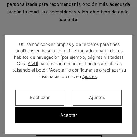
personalizada para recomendar la opción más adecuada
según la edad, las necesidades y los objetivos de cada
paciente
.
Utilizamos cookies propias y de terceros para fines
analíticos en base a un perfil elaborado a partir de tus
Ortodoncia invisible
hábitos de navegación (por ejemplo, páginas visitadas).
Clica
AQUÍ
para más información. Puedes aceptarlas
pulsando el botón "Aceptar" o configurarlas o rechazar su
uso haciendo clic en
Ajustes
.
La ortodoncia invisible es
una de las opciones
más discretas y cómodas
para alinear los
dientes sin recurrir a brackets visibles. Mediante
Rechazar
Ajustes
férulas transparentes, este tratamiento permite
corregir diferentes problemas de alineación de
forma eficaz, estética y adaptada al día a día del
Aceptar
paciente.