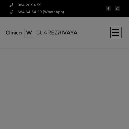
984 20 94 59
684 64 64 29 (WhatsApp)
Ortodoncia en
Avilés
Mejoramos el aspecto y la salud global
de tu sonrisa.